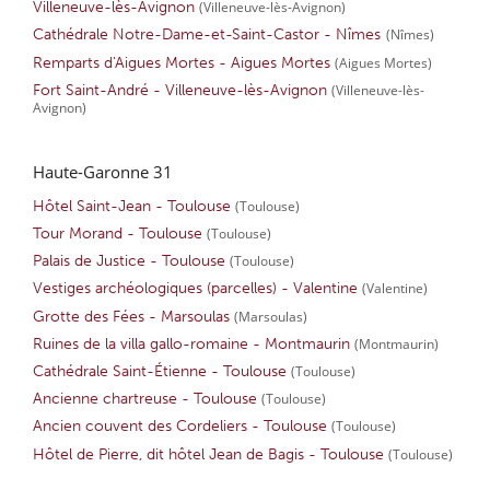
Villeneuve-lès-Avignon
(Villeneuve-lès-Avignon)
Cathédrale Notre-Dame-et-Saint-Castor - Nîmes
(Nîmes)
Remparts d'Aigues Mortes - Aigues Mortes
(Aigues Mortes)
Fort Saint-André - Villeneuve-lès-Avignon
(Villeneuve-lès-
Avignon)
Haute-Garonne 31
Hôtel Saint-Jean - Toulouse
(Toulouse)
Tour Morand - Toulouse
(Toulouse)
Palais de Justice - Toulouse
(Toulouse)
Vestiges archéologiques (parcelles) - Valentine
(Valentine)
Grotte des Fées - Marsoulas
(Marsoulas)
Ruines de la villa gallo-romaine - Montmaurin
(Montmaurin)
Cathédrale Saint-Étienne - Toulouse
(Toulouse)
Ancienne chartreuse - Toulouse
(Toulouse)
Ancien couvent des Cordeliers - Toulouse
(Toulouse)
Hôtel de Pierre, dit hôtel Jean de Bagis - Toulouse
(Toulouse)