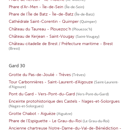
Phare d’Ar-Men - Île-de-Sein
(Île-de-Sein)
Phare de l’Île de Batz - Île-de-Batz
(Île-de-Batz)
Cathédrale Saint-Corentin - Quimper
(Quimper)
Château du Taureau - Plouezoc'h
(Plouezoc'h)
Château de Kerjean - Saint-Vougay
(Saint-Vougay)
Château citadelle de Brest / Préfecture maritime - Brest
(Brest)
Gard 30
Grotte du Pas-de-Joulié - Trèves
(Trèves)
Tour Carbonnières - Saint-Laurent-d'Aigouze
(Saint-Laurent-
d'Aigouze)
Pont du Gard - Vers-Pont-du-Gard
(Vers-Pont-du-Gard)
Enceinte protohistorique des Castels - Nages-et-Solorgues
(Nages-et-Solorgues)
Grotte Chabot - Aiguèze
(Aiguèze)
Phare de l'Espiguette - Le Grau-du-Roi
(Le Grau-du-Roi)
Ancienne chartreuse Notre-Dame-du-Val-de-Bénédiction -