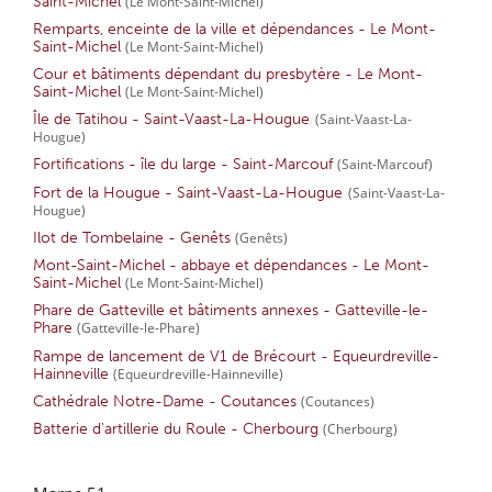
Saint-Michel
(Le Mont-Saint-Michel)
Remparts, enceinte de la ville et dépendances - Le Mont-
Saint-Michel
(Le Mont-Saint-Michel)
Cour et bâtiments dépendant du presbytère - Le Mont-
Saint-Michel
(Le Mont-Saint-Michel)
Île de Tatihou - Saint-Vaast-La-Hougue
(Saint-Vaast-La-
Hougue)
Fortifications - île du large - Saint-Marcouf
(Saint-Marcouf)
Fort de la Hougue - Saint-Vaast-La-Hougue
(Saint-Vaast-La-
Hougue)
Ilot de Tombelaine - Genêts
(Genêts)
Mont-Saint-Michel - abbaye et dépendances - Le Mont-
Saint-Michel
(Le Mont-Saint-Michel)
Phare de Gatteville et bâtiments annexes - Gatteville-le-
Phare
(Gatteville-le-Phare)
Rampe de lancement de V1 de Brécourt - Equeurdreville-
Hainneville
(Equeurdreville-Hainneville)
Cathédrale Notre-Dame - Coutances
(Coutances)
Batterie d'artillerie du Roule - Cherbourg
(Cherbourg)