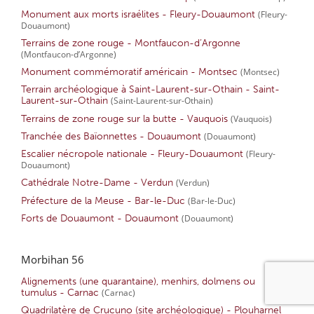
Monument aux morts israélites - Fleury-Douaumont
(Fleury-
Douaumont)
Terrains de zone rouge - Montfaucon-d’Argonne
(Montfaucon-d’Argonne)
Monument commémoratif américain - Montsec
(Montsec)
Terrain archéologique à Saint-Laurent-sur-Othain - Saint-
Laurent-sur-Othain
(Saint-Laurent-sur-Othain)
Terrains de zone rouge sur la butte - Vauquois
(Vauquois)
Tranchée des Baïonnettes - Douaumont
(Douaumont)
Escalier nécropole nationale - Fleury-Douaumont
(Fleury-
Douaumont)
Cathédrale Notre-Dame - Verdun
(Verdun)
Préfecture de la Meuse - Bar-le-Duc
(Bar-le-Duc)
Forts de Douaumont - Douaumont
(Douaumont)
Morbihan 56
Alignements (une quarantaine), menhirs, dolmens ou
tumulus - Carnac
(Carnac)
Quadrilatère de Crucuno (site archéologique) - Plouharnel