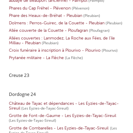
abbaye de Beauport (ancienne) - Paimpol
(Paimpol)
Phares du Cap Fréhel - Plévenon
(Plévenon)
Phare des Heaux-de-Bréhat - Pleubian
(Pleubian)
Dolmens : Perros-Guirec, de la Couette - Pleubian
(Pleubian)
Allée couverte de la Couette - Ploufagran
(Ploufagran)
Allées couvertes : Lanmodez, La Roche aux Fées, de l’ïle
Milliau - Pleubian
(Pleubian)
Croix funéraire à inscription à Plourivo - Plourivo
(Plourivo)
Prytanée militaire - La Flèche
(La Flèche)
Creuse 23
Dordogne 24
Château de Tayac et dépendances - Les Eyzies-de-Tayac-
Sireuil
(Les Eyzies-de-Tayac-Sireuil)
Grotte de Font-de-Gaume - Les Eyzies-de-Tayac-Sireuil
(Les Eyzies-de-Tayac-Sireuil)
Grotte de Combarelles - Les Eyzies-de-Tayac-Sireuil
(Les
Eyzies-de-Tayac-Sireuil)