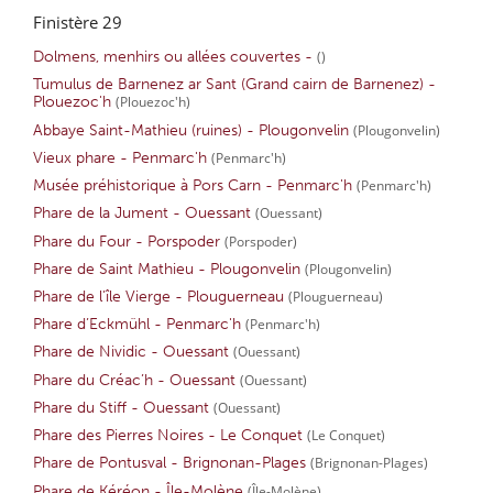
Finistère 29
Dolmens, menhirs ou allées couvertes -
()
Tumulus de Barnenez ar Sant (Grand cairn de Barnenez) -
Plouezoc'h
(Plouezoc'h)
Abbaye Saint-Mathieu (ruines) - Plougonvelin
(Plougonvelin)
Vieux phare - Penmarc'h
(Penmarc'h)
Musée préhistorique à Pors Carn - Penmarc'h
(Penmarc'h)
Phare de la Jument - Ouessant
(Ouessant)
Phare du Four - Porspoder
(Porspoder)
Phare de Saint Mathieu - Plougonvelin
(Plougonvelin)
Phare de l’île Vierge - Plouguerneau
(Plouguerneau)
Phare d’Eckmühl - Penmarc'h
(Penmarc'h)
Phare de Nividic - Ouessant
(Ouessant)
Phare du Créac’h - Ouessant
(Ouessant)
Phare du Stiff - Ouessant
(Ouessant)
Phare des Pierres Noires - Le Conquet
(Le Conquet)
Phare de Pontusval - Brignonan-Plages
(Brignonan-Plages)
Phare de Kéréon - Île-Molène
(Île-Molène)