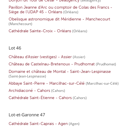
Donjon dit Tour de César - Beaugency
Pavillon Jeanne d'Arc ou comptoir de Colas des Francs -
Siège de l'UDAP 45 - Orléans
(Orléans)
Obelisque astronomique dit Méridienne - Manchecourt
(Manchecourt)
Cathédrale Sainte-Croix - Orléans
(Orléans)
Lot 46
Château d'Assier (vestiges) - Assier
(Assier)
Château de Castelnau-Bretenoux - Prudhomat
(Prudhomat)
Domaine et château de Montal - Saint-Jean-Lespinasse
(Saint-Jean-Lespinasse)
Abbaye Saint-Pierre - Marcilhac-sur-Célé
(Marcilhac-sur-Célé)
Archidiaconé - Cahors
(Cahors)
Cathédrale Saint-Étienne - Cahors
(Cahors)
Lot-et-Garonne 47
Cathédrale Saint-Caprais - Agen
(Agen)