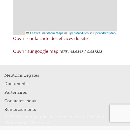
Leaflet
|
©
Stadia Maps
©
OpenMapTiles
©
OpenStreetMap
Ouvrir sur la carte des éficices du site
Ouvrir sur google map
(GPS : 45.9347 / -0.957828)
Mentions Légales
Documents
Partenaires
Contactez-nous
Remerciements
© 2016 La compagnie des Architectes en Chef des
Monuments Historiques