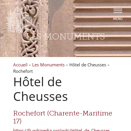
LES MONUMENTS
Accueil
–
Les Monuments
–
Hôtel de Cheusses –
Rochefort
Hôtel de
Cheusses
Rochefort (Charente-Maritime
17)
https://fr.wikipedia.org/wiki/Hôtel_de_Cheusses