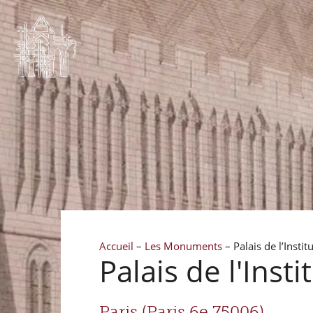
Accueil
–
Les Monuments
–
Palais de l’Insti
Palais de l'Inst
Paris (Paris 6e 75006)