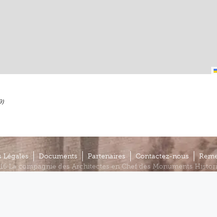
9)
 Légales
Documents
Partenaires
Contactez-nous
Reme
16 La compagnie des Architectes en Chef des Monuments Histor