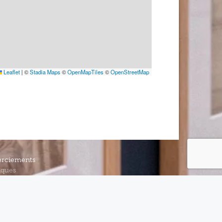
Leaflet
|
©
Stadia Maps
©
OpenMapTiles
©
OpenStreetMap
rciements
iques