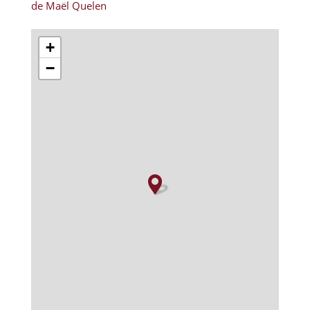
de Maël Quelen
+
−