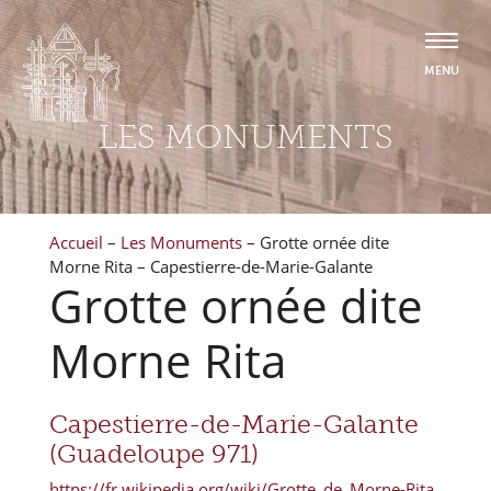
LES MONUMENTS
Accueil
–
Les Monuments
–
Grotte ornée dite
Morne Rita – Capestierre-de-Marie-Galante
Grotte ornée dite
Morne Rita
Capestierre-de-Marie-Galante
(Guadeloupe 971)
https://fr.wikipedia.org/wiki/Grotte_de_Morne-Rita