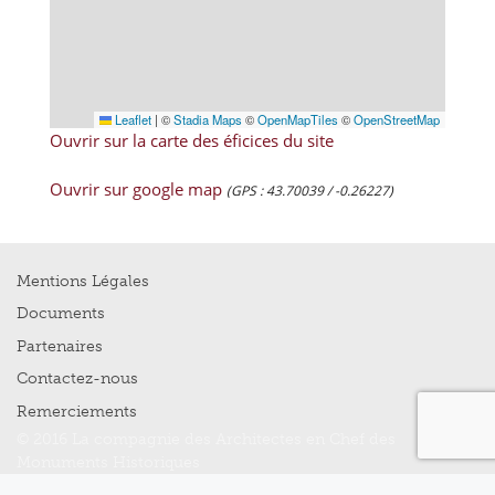
Leaflet
|
©
Stadia Maps
©
OpenMapTiles
©
OpenStreetMap
Ouvrir sur la carte des éficices du site
Ouvrir sur google map
(GPS : 43.70039 / -0.26227)
Mentions Légales
Documents
Partenaires
Contactez-nous
Remerciements
© 2016 La compagnie des Architectes en Chef des
Monuments Historiques