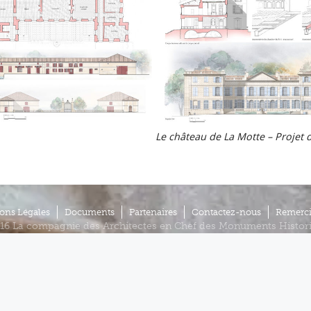
Le château de La Motte – Projet 
ons Légales
Documents
Partenaires
Contactez-nous
Remerc
16 La compagnie des Architectes en Chef des Monuments Histor