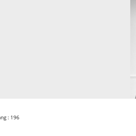
r
ng : 196