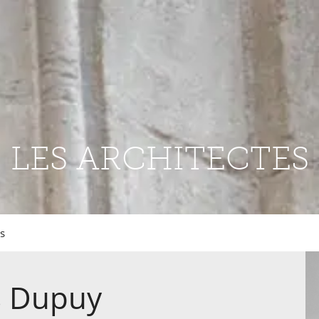
LES ARCHITECTES
s
s
Dupuy