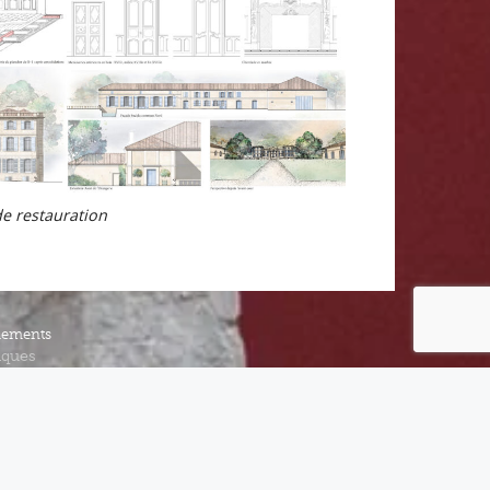
de restauration
iements
iques