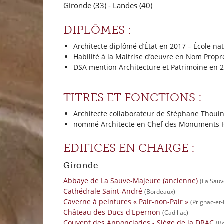
Gironde (33)
- Landes (40)
DIPLÔMES :
Architecte diplômé d’État en 2017 – École na
Habilité à la Maitrise d’oeuvre en Nom Propr
DSA mention Architecture et Patrimoine en 20
TITRES ET FONCTIONS :
Architecte collaborateur de Stéphane Thouin,
nommé Architecte en Chef des Monuments Histo
EDIFICES EN CHARGE :
Gironde
Abbaye de La Sauve-Majeure (ancienne)
(La Sauv
Cathédrale Saint-André
(Bordeaux)
Caverne à peintures « Pair-non-Pair »
(Prignac-e
Château des Ducs d'Epernon
(Cadillac)
Couvent des Annonciades - Siège de la DRAC
(B