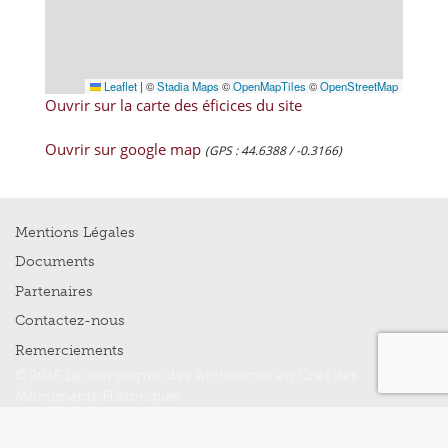
Leaflet
|
©
Stadia Maps
©
OpenMapTiles
©
OpenStreetMap
Ouvrir sur la carte des éficices du site
Ouvrir sur google map
(GPS : 44.6388 / -0.3166)
Mentions Légales
Documents
Partenaires
Contactez-nous
Remerciements
© 2016 La compagnie des Architectes en Chef des
Monuments Historiques