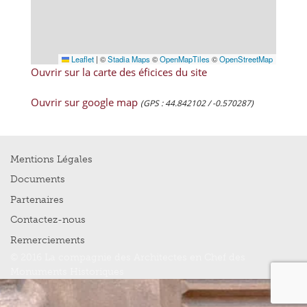
Leaflet
|
©
Stadia Maps
©
OpenMapTiles
©
OpenStreetMap
Ouvrir sur la carte des éficices du site
Ouvrir sur google map
(GPS : 44.842102 / -0.570287)
Mentions Légales
Documents
Partenaires
Contactez-nous
Remerciements
© 2016 La compagnie des Architectes en Chef des
Monuments Historiques