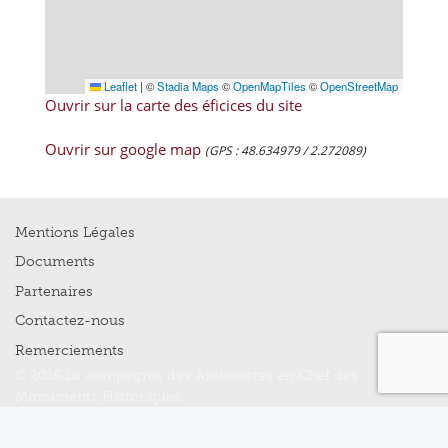
Leaflet
|
©
Stadia Maps
©
OpenMapTiles
©
OpenStreetMap
Ouvrir sur la carte des éficices du site
Ouvrir sur google map
(GPS : 48.634979 / 2.272089)
Mentions Légales
Documents
Partenaires
Contactez-nous
Remerciements
© 2016 La compagnie des Architectes en Chef des
Monuments Historiques