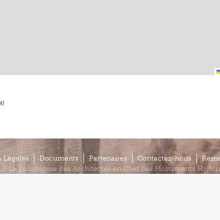
4)
 Légales
Documents
Partenaires
Contactez-nous
Reme
16 La compagnie des Architectes en Chef des Monuments Histor