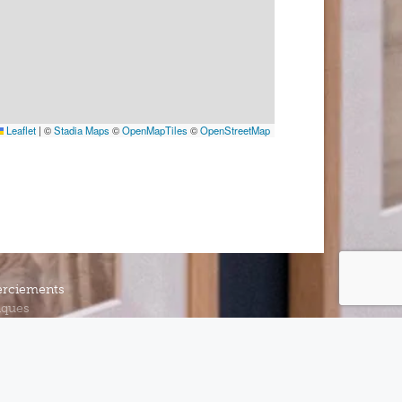
Leaflet
|
©
Stadia Maps
©
OpenMapTiles
©
OpenStreetMap
rciements
iques