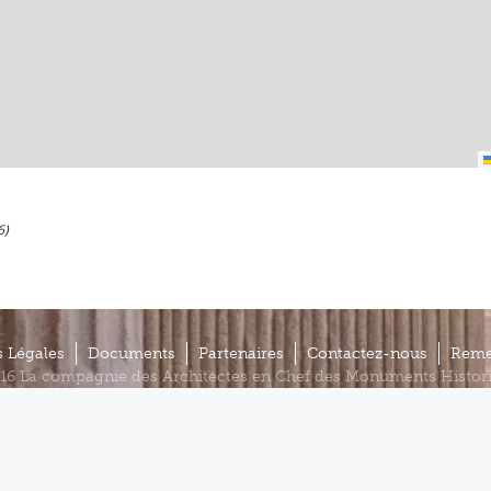
6)
 Légales
Documents
Partenaires
Contactez-nous
Reme
16 La compagnie des Architectes en Chef des Monuments Histor