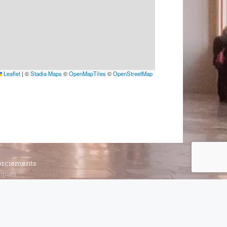
Leaflet
|
©
Stadia Maps
©
OpenMapTiles
©
OpenStreetMap
rciements
iques