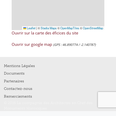
Leaflet
|
©
Stadia Maps
©
OpenMapTiles
©
OpenStreetMap
Ouvrir sur la carte des éficices du site
Ouvrir sur google map
(GPS : 46.890774 / -2.140787)
Mentions Légales
Documents
Partenaires
Contactez-nous
Remerciements
© 2016 La compagnie des Architectes en Chef des
Monuments Historiques