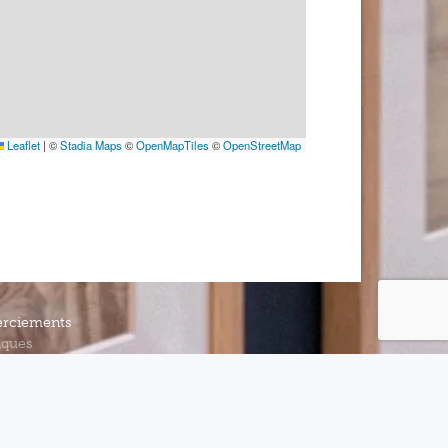
Leaflet
|
©
Stadia Maps
©
OpenMapTiles
©
OpenStreetMap
rciements
iques