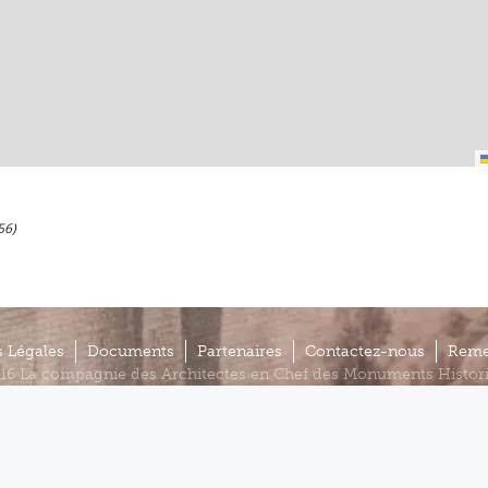
56)
 Légales
Documents
Partenaires
Contactez-nous
Reme
16 La compagnie des Architectes en Chef des Monuments Histor