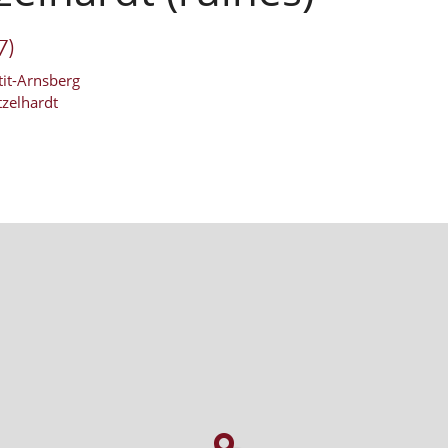
7)
tit-Arnsberg
tzelhardt