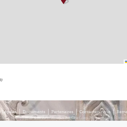
3)
 Légales
Documents
Partenaires
Contactez-nous
Reme
16 La compagnie des Architectes en Chef des Monuments Histor