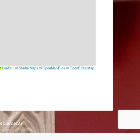
Leaflet
|
©
Stadia Maps
©
OpenMapTiles
©
OpenStreetMap
rciements
iques