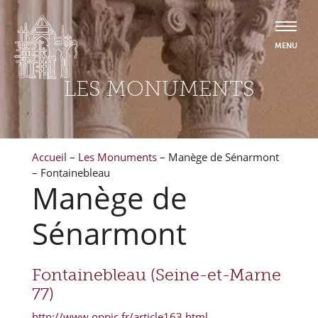
LES MONUMENTS
Accueil
–
Les Monuments
–
Manège de Sénarmont
– Fontainebleau
Manège de
Sénarmont
Fontainebleau (Seine-et-Marne
77)
http://www.oppic.fr/article163.html