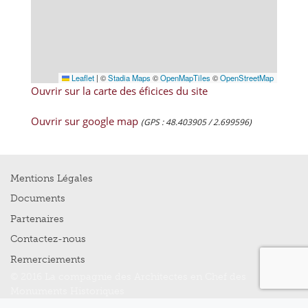
Leaflet
|
©
Stadia Maps
©
OpenMapTiles
©
OpenStreetMap
Ouvrir sur la carte des éficices du site
Ouvrir sur google map
(GPS : 48.403905 / 2.699596)
Mentions Légales
Documents
Partenaires
Contactez-nous
Remerciements
© 2016 La compagnie des Architectes en Chef des
Monuments Historiques