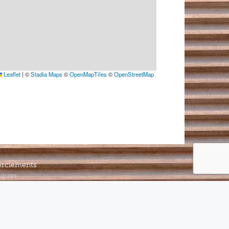
Leaflet
|
©
Stadia Maps
©
OpenMapTiles
©
OpenStreetMap
rciements
iques