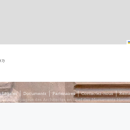
17)
 Légales
Documents
Partenaires
Contactez-nous
Reme
16 La compagnie des Architectes en Chef des Monuments Histor