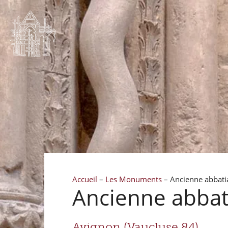
Accueil
–
Les Monuments
–
Ancienne abbatia
Ancienne abbati
Avignon (Vaucluse 84)