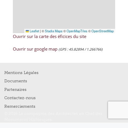
Leaflet
|
©
Stadia Maps
©
OpenMapTiles
©
OpenStreetMap
Ouvrir sur la carte des éficices du site
Ouvrir sur google map
(GPS : 45.82894 / 1.266766)
Mentions Légales
Documents
Partenaires
Contactez-nous
Remerciements
© 2016 La compagnie des Architectes en Chef des
Monuments Historiques