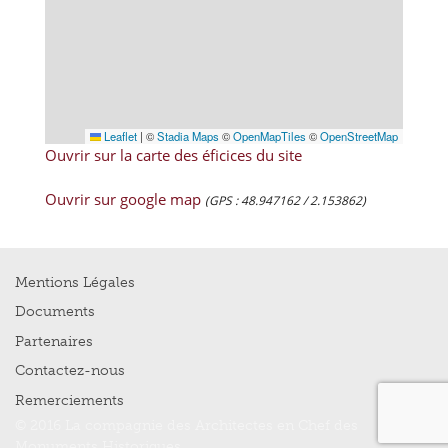
Leaflet
|
©
Stadia Maps
©
OpenMapTiles
©
OpenStreetMap
Ouvrir sur la carte des éficices du site
Ouvrir sur google map
(GPS : 48.947162 / 2.153862)
Mentions Légales
Documents
Partenaires
Contactez-nous
Remerciements
© 2016 La compagnie des Architectes en Chef des
Monuments Historiques