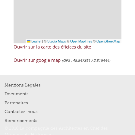
Leaflet
|
©
Stadia Maps
©
OpenMapTiles
©
OpenStreetMap
Ouvrir sur la carte des éficices du site
Ouvrir sur google map
(GPS : 48.847361 / 2.315444)
Mentions Légales
Documents
Partenaires
Contactez-nous
Remerciements
© 2016 La compagnie des Architectes en Chef des
Monuments Historiques