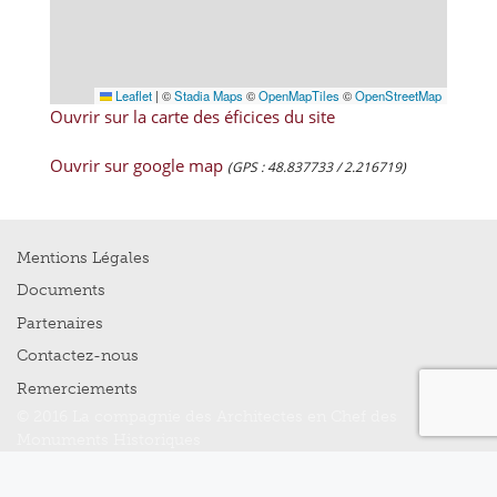
Leaflet
|
©
Stadia Maps
©
OpenMapTiles
©
OpenStreetMap
Ouvrir sur la carte des éficices du site
Ouvrir sur google map
(GPS : 48.837733 / 2.216719)
Mentions Légales
Documents
Partenaires
Contactez-nous
Remerciements
© 2016 La compagnie des Architectes en Chef des
Monuments Historiques