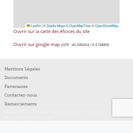
Leaflet
|
©
Stadia Maps
©
OpenMapTiles
©
OpenStreetMap
Ouvrir sur la carte des éficices du site
Ouvrir sur google map
(GPS : 45.586054 / 0.574889)
Mentions Légales
Documents
Partenaires
Contactez-nous
Remerciements
© 2016 La compagnie des Architectes en Chef des
Monuments Historiques