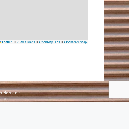
Leaflet
|
©
Stadia Maps
©
OpenMapTiles
©
OpenStreetMap
rciements
iques