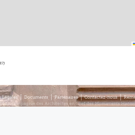
87)
 Légales
Documents
Partenaires
Contactez-nous
Reme
16 La compagnie des Architectes en Chef des Monuments Histor