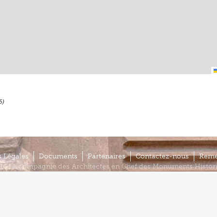
5)
 Légales
Documents
Partenaires
Contactez-nous
Reme
16 La compagnie des Architectes en Chef des Monuments Histor