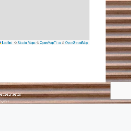
Leaflet
|
©
Stadia Maps
©
OpenMapTiles
©
OpenStreetMap
rciements
iques