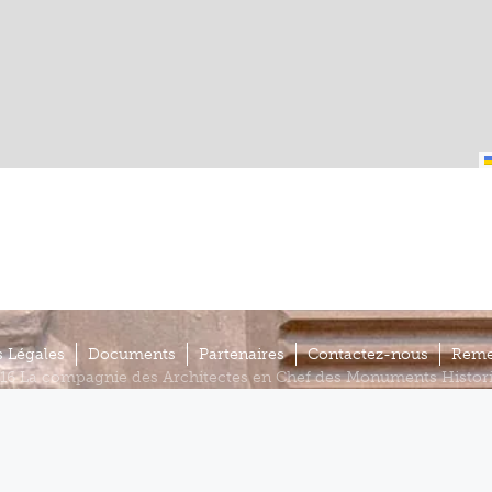
 Légales
Documents
Partenaires
Contactez-nous
Reme
16 La compagnie des Architectes en Chef des Monuments Histor