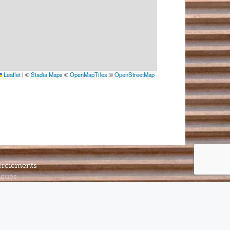
Leaflet
|
©
Stadia Maps
©
OpenMapTiles
©
OpenStreetMap
rciements
iques