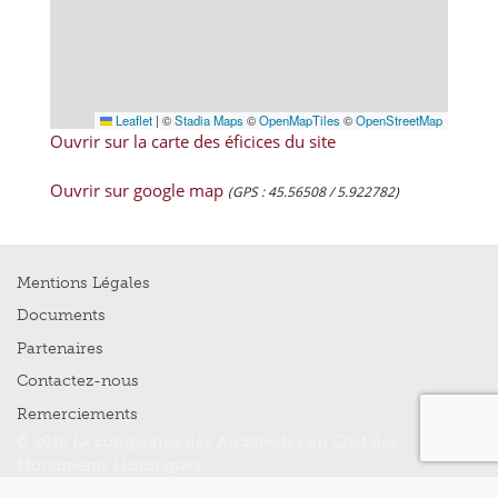
Leaflet
|
©
Stadia Maps
©
OpenMapTiles
©
OpenStreetMap
Ouvrir sur la carte des éficices du site
Ouvrir sur google map
(GPS : 45.56508 / 5.922782)
Mentions Légales
Documents
Partenaires
Contactez-nous
Remerciements
© 2016 La compagnie des Architectes en Chef des
Monuments Historiques