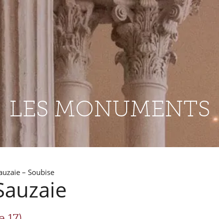
LES MONUMENTS
auzaie – Soubise
Sauzaie
 17)