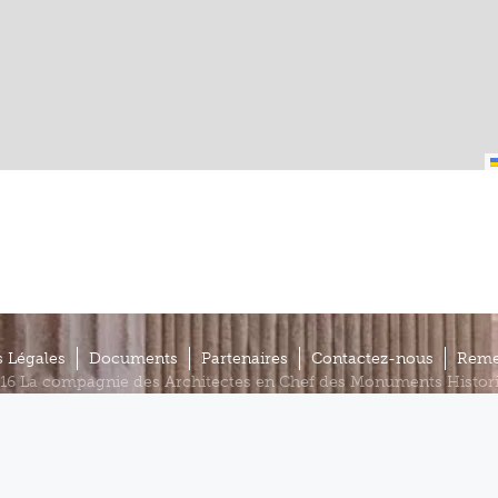
 Légales
Documents
Partenaires
Contactez-nous
Reme
16 La compagnie des Architectes en Chef des Monuments Histor