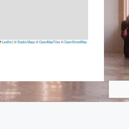
Leaflet
|
©
Stadia Maps
©
OpenMapTiles
©
OpenStreetMap
rciements
iques