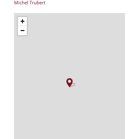
Michel Trubert
+
−