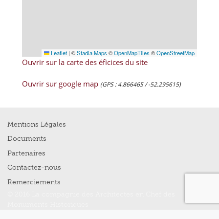
Leaflet
|
©
Stadia Maps
©
OpenMapTiles
©
OpenStreetMap
Ouvrir sur la carte des éficices du site
Ouvrir sur google map
(GPS : 4.866465 / -52.295615)
Mentions Légales
Documents
Partenaires
Contactez-nous
Remerciements
© 2016 La compagnie des Architectes en Chef des
Monuments Historiques