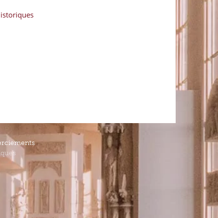
istoriques
rciements
iques