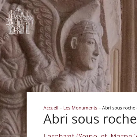
Accueil
–
Les Monuments
–
Abri sous roche 
Abri sous roche
Larchant (Seine-et-Marne 7