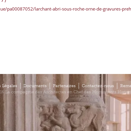
e/pa00087052/larchant-abri-sous-roche-orne-de-gravures-preh
 Légales
Documents
Partenaires
Contactez-nous
Reme
16 La compagnie des Architectes en Chef des Monuments Histor