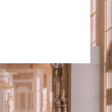
rciements
iques