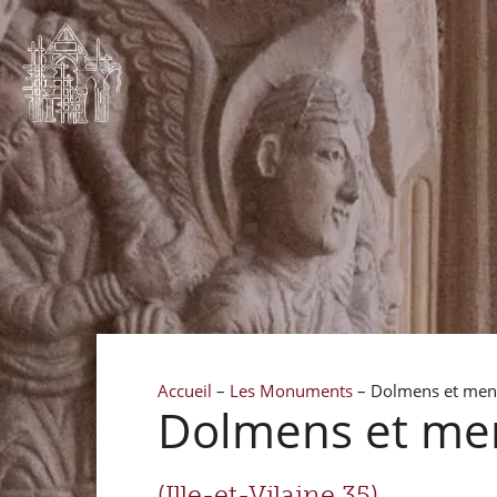
Accueil
–
Les Monuments
–
Dolmens et menh
Dolmens et me
(Ille-et-Vilaine 35)