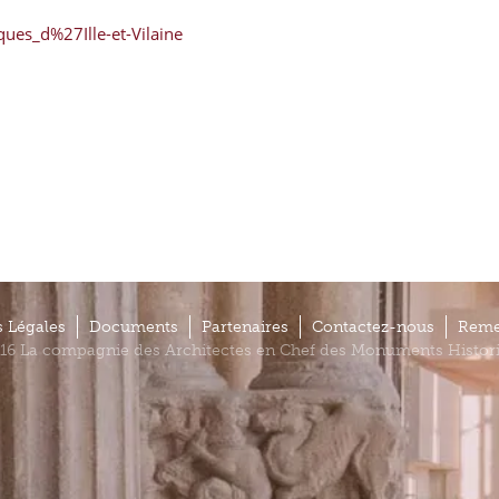
iques_d%27Ille-et-Vilaine
 Légales
Documents
Partenaires
Contactez-nous
Reme
16 La compagnie des Architectes en Chef des Monuments Histor