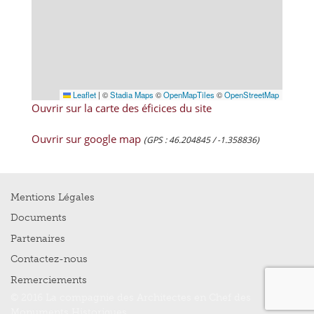
Leaflet
|
©
Stadia Maps
©
OpenMapTiles
©
OpenStreetMap
Ouvrir sur la carte des éficices du site
Ouvrir sur google map
(GPS : 46.204845 / -1.358836)
Mentions Légales
Documents
Partenaires
Contactez-nous
Remerciements
© 2016 La compagnie des Architectes en Chef des
Monuments Historiques