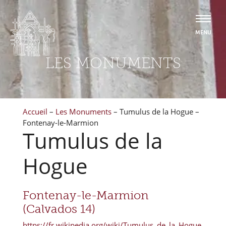
LES MONUMENTS
Accueil
–
Les Monuments
–
Tumulus de la Hogue –
Fontenay-le-Marmion
Tumulus de la
Hogue
Fontenay-le-Marmion
(Calvados 14)
https://fr.wikipedia.org/wiki/Tumulus_de_la_Hogue