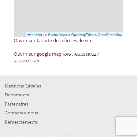
Leaflet
|
©
Stadia Maps
©
OpenMapTiles
©
OpenStreetMap
Ouvrir sur la carte des éficices du site
Ouvrir sur google map
(GPS : 49.09569722 /
-0.362377778)
Mentions Légales
Documents
Partenaires
Contactez-nous
Remerciements
© 2016 La compagnie des Architectes en Chef des
Monuments Historiques