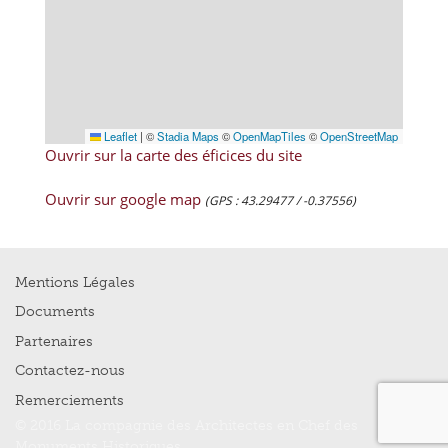
Leaflet
|
©
Stadia Maps
©
OpenMapTiles
©
OpenStreetMap
Ouvrir sur la carte des éficices du site
Ouvrir sur google map
(GPS : 43.29477 / -0.37556)
Mentions Légales
Documents
Partenaires
Contactez-nous
Remerciements
© 2016 La compagnie des Architectes en Chef des
Monuments Historiques