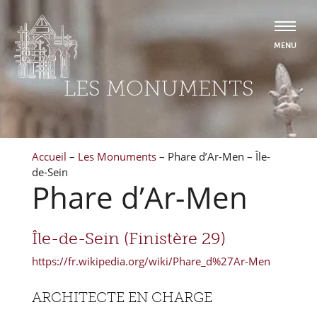
LES MONUMENTS
Accueil
–
Les Monuments
–
Phare d’Ar-Men – Île-
de-Sein
Phare d’Ar-Men
Île-de-Sein (Finistère 29)
https://fr.wikipedia.org/wiki/Phare_d%27Ar-Men
ARCHITECTE EN CHARGE