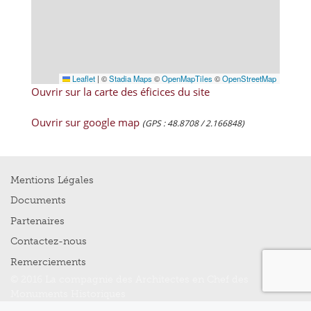
Leaflet
|
©
Stadia Maps
©
OpenMapTiles
©
OpenStreetMap
Ouvrir sur la carte des éficices du site
Ouvrir sur google map
(GPS : 48.8708 / 2.166848)
Mentions Légales
Documents
Partenaires
Contactez-nous
Remerciements
© 2016 La compagnie des Architectes en Chef des
Monuments Historiques