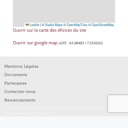
Leaflet
|
©
Stadia Maps
©
OpenMapTiles
©
OpenStreetMap
Ouvrir sur la carte des éficices du site
Ouvrir sur google map
(GPS : 43.98483 / 7.555032)
Mentions Légales
Documents
Partenaires
Contactez-nous
Remerciements
© 2016 La compagnie des Architectes en Chef des
Monuments Historiques