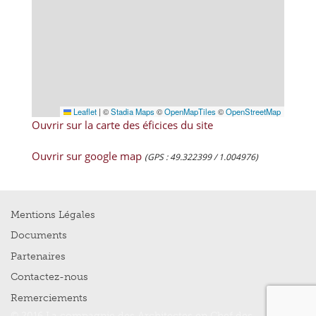
Leaflet
|
©
Stadia Maps
©
OpenMapTiles
©
OpenStreetMap
Ouvrir sur la carte des éficices du site
Ouvrir sur google map
(GPS : 49.322399 / 1.004976)
Mentions Légales
Documents
Partenaires
Contactez-nous
Remerciements
© 2016 La compagnie des Architectes en Chef des