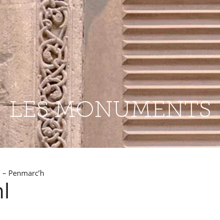
LES MONUMENTS
 – Penmarc’h
l