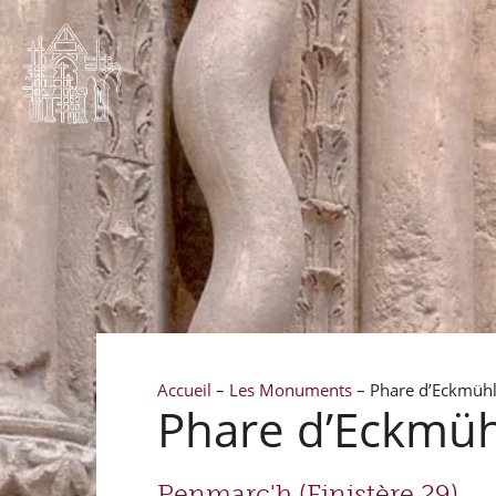
Accueil
–
Les Monuments
–
Phare d’Eckmühl
Phare d’Eckmüh
Penmarc'h (Finistère 29)