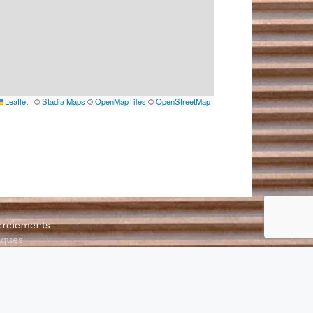
Leaflet
|
©
Stadia Maps
©
OpenMapTiles
©
OpenStreetMap
rciements
iques