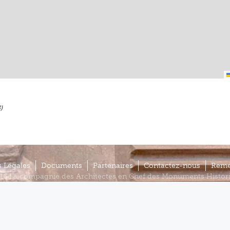
)
 Légales
Documents
Partenaires
Contactez-nous
Reme
16 La compagnie des Architectes en Chef des Monuments Histor