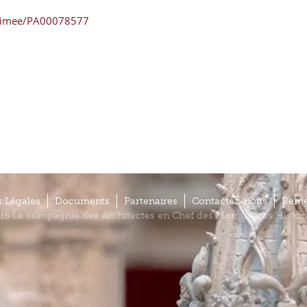
erimee/PA00078577
 Légales
Documents
Partenaires
Contactez-nous
Reme
16 La compagnie des Architectes en Chef des Monuments Histor