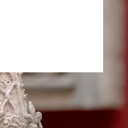
rciements
iques