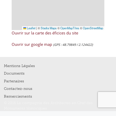
Leaflet
|
©
Stadia Maps
©
OpenMapTiles
©
OpenStreetMap
Ouvrir sur la carte des éficices du site
Ouvrir sur google map
(GPS : 48.79849 / 2.124422)
Mentions Légales
Documents
Partenaires
Contactez-nous
Remerciements
© 2016 La compagnie des Architectes en Chef des
Monuments Historiques