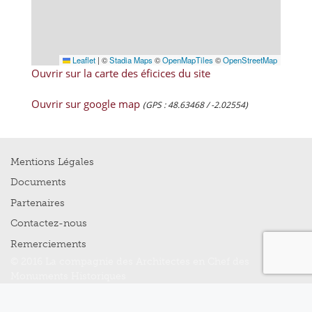
Leaflet
|
©
Stadia Maps
©
OpenMapTiles
©
OpenStreetMap
Ouvrir sur la carte des éficices du site
Ouvrir sur google map
(GPS : 48.63468 / -2.02554)
Mentions Légales
Documents
Partenaires
Contactez-nous
Remerciements
© 2016 La compagnie des Architectes en Chef des
Monuments Historiques