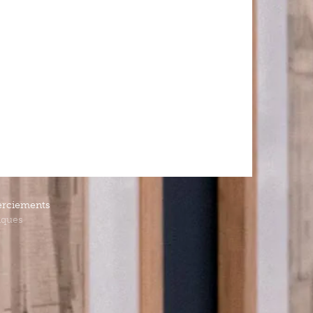
rciements
iques