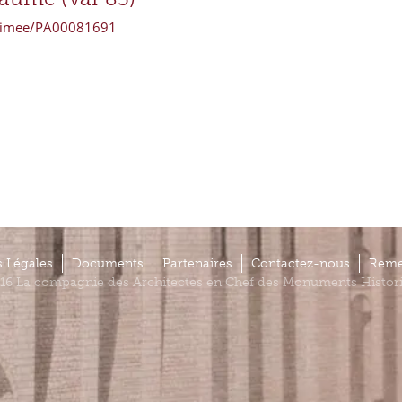
erimee/PA00081691
 Légales
Documents
Partenaires
Contactez-nous
Reme
16 La compagnie des Architectes en Chef des Monuments Histor