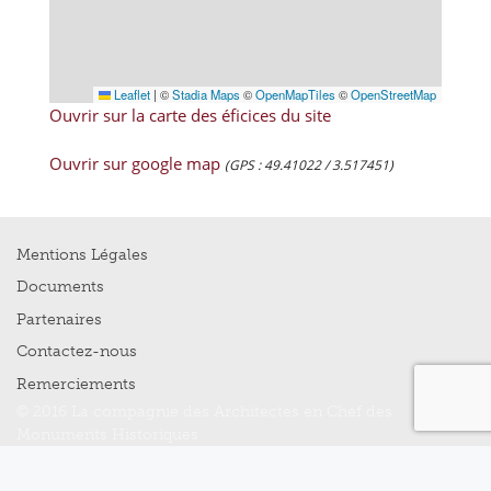
Leaflet
|
©
Stadia Maps
©
OpenMapTiles
©
OpenStreetMap
Ouvrir sur la carte des éficices du site
Ouvrir sur google map
(GPS : 49.41022 / 3.517451)
Mentions Légales
Documents
Partenaires
Contactez-nous
Remerciements
© 2016 La compagnie des Architectes en Chef des
Monuments Historiques