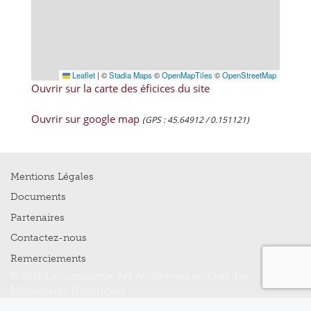
Leaflet
|
©
Stadia Maps
©
OpenMapTiles
©
OpenStreetMap
Ouvrir sur la carte des éficices du site
Ouvrir sur google map
(GPS : 45.64912 / 0.151121)
Mentions Légales
Documents
Partenaires
Contactez-nous
Remerciements
© 2016 La compagnie des Architectes en Chef des
Monuments Historiques