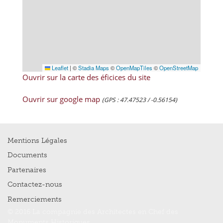
Leaflet
|
©
Stadia Maps
©
OpenMapTiles
©
OpenStreetMap
Ouvrir sur la carte des éficices du site
Ouvrir sur google map
(GPS : 47.47523 / -0.56154)
Mentions Légales
Documents
Partenaires
Contactez-nous
Remerciements
© 2016 La compagnie des Architectes en Chef des
Monuments Historiques