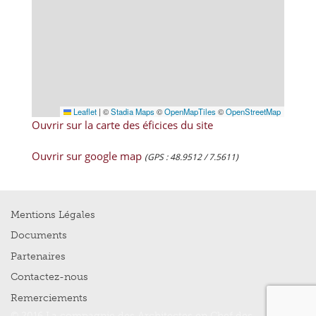
Leaflet
|
©
Stadia Maps
©
OpenMapTiles
©
OpenStreetMap
Ouvrir sur la carte des éficices du site
Ouvrir sur google map
(GPS : 48.9512 / 7.5611)
Mentions Légales
Documents
Partenaires
Contactez-nous
Remerciements
© 2016 La compagnie des Architectes en Chef des