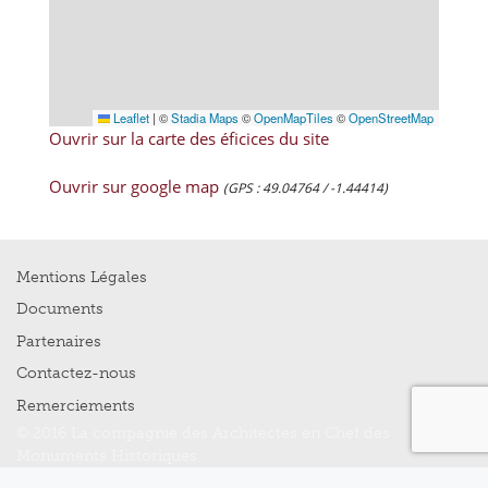
Leaflet
|
©
Stadia Maps
©
OpenMapTiles
©
OpenStreetMap
Ouvrir sur la carte des éficices du site
Ouvrir sur google map
(GPS : 49.04764 / -1.44414)
Mentions Légales
Documents
Partenaires
Contactez-nous
Remerciements
© 2016 La compagnie des Architectes en Chef des
Monuments Historiques