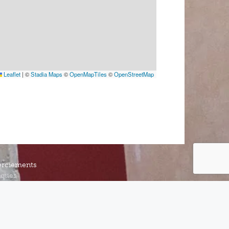
Leaflet
|
©
Stadia Maps
©
OpenMapTiles
©
OpenStreetMap
rciements
iques