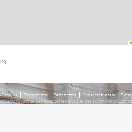
639)
 Légales
Documents
Partenaires
Contactez-nous
Reme
16 La compagnie des Architectes en Chef des Monuments Histor