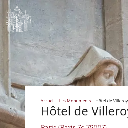
Accueil
–
Les Monuments
–
Hôtel de Villeroy
Hôtel de Villero
Paris (Paris 7e 75007)