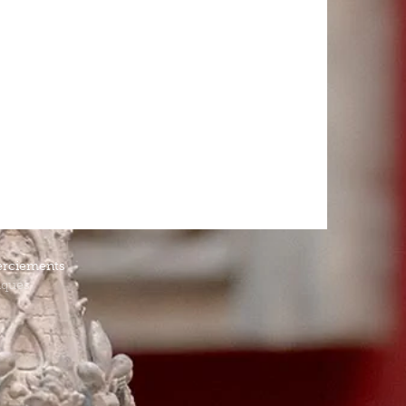
rciements
iques