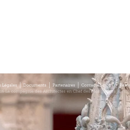
 Légales
Documents
Partenaires
Contactez-nous
Reme
16 La compagnie des Architectes en Chef des Monuments Histor